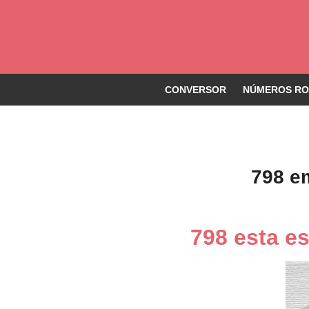
CONVERSOR
NÚMEROS ROM
798 e
798 esta e