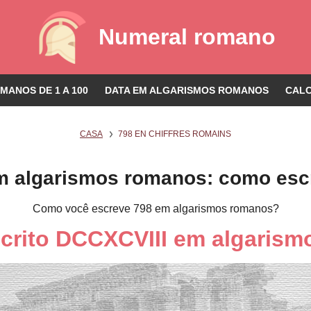
Numeral romano
ANOS DE 1 A 100
DATA EM ALGARISMOS ROMANOS
CAL
CASA
798 EN CHIFFRES ROMAINS
m algarismos romanos: como esc
Como você escreve 798 em algarismos romanos?
scrito DCCXCVIII em algaris