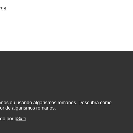
798.
manos ou usando algarismos romanos. Descubra como
or de algarismos romanos.
ado por
p3x.fr