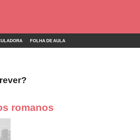
CULADORA
FOLHA DE AULA
rever?
mos romanos