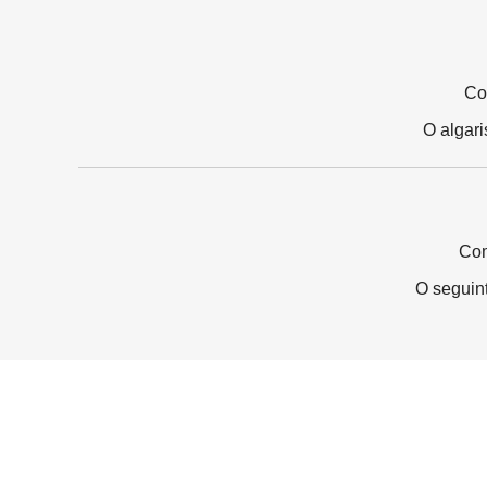
Co
O algar
Com
O seguin