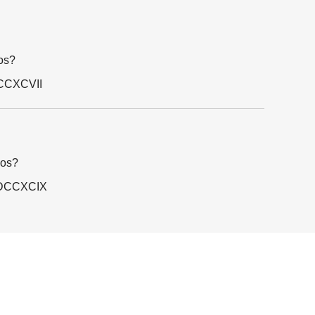
os?
DCCXCVII
nos?
o DCCXCIX