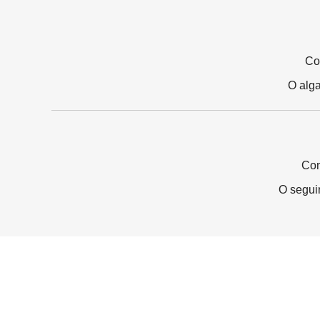
Co
O alg
Com
O segui