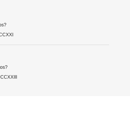
os?
 CCXXI
nos?
 CCXXIII