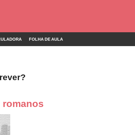
CULADORA
FOLHA DE AULA
rever?
s romanos