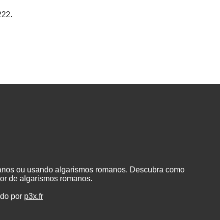
222.
manos ou usando algarismos romanos. Descubra como
or de algarismos romanos.
ado por
p3x.fr