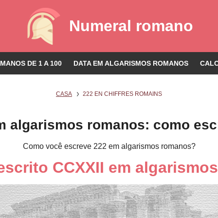
Numeral romano
ANOS DE 1 A 100
DATA EM ALGARISMOS ROMANOS
CAL
CASA
222 EN CHIFFRES ROMAINS
m algarismos romanos: como esc
Como você escreve 222 em algarismos romanos?
 escrito CCXXII em algarismo