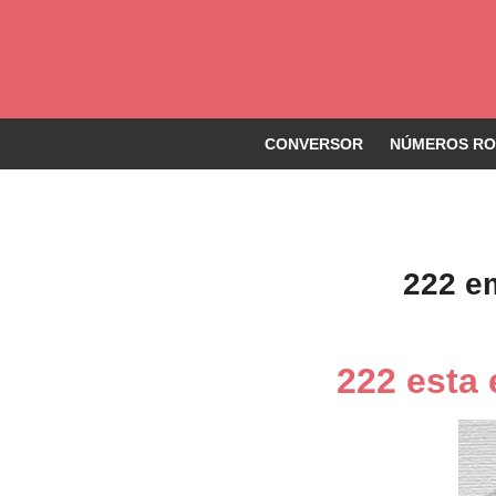
CONVERSOR
NÚMEROS ROM
222 e
222 esta