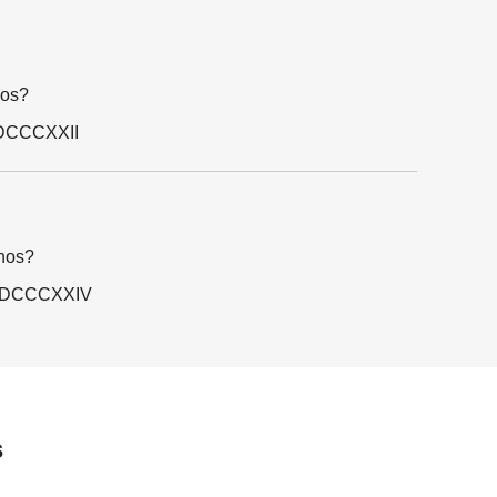
nos?
MDCCCXXII
nos?
 MDCCCXXIV
s