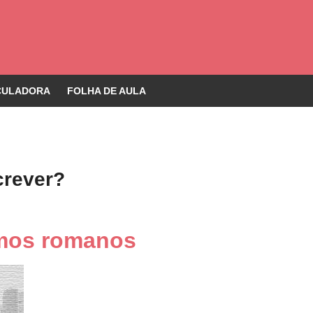
CULADORA
FOLHA DE AULA
crever?
smos romanos