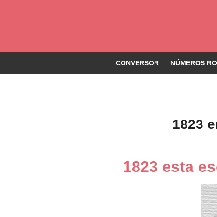
CONVERSOR
NÚMEROS ROM
1823 e
1823 esta e