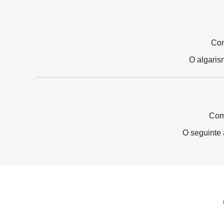
Com
O algari
Com
O seguinte