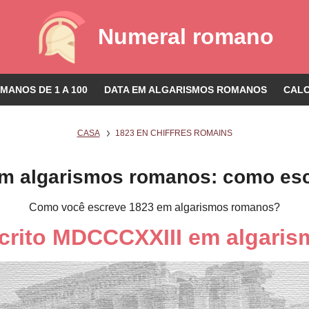
Numeral romano
ANOS DE 1 A 100
DATA EM ALGARISMOS ROMANOS
CAL
CASA
1823 EN CHIFFRES ROMAINS
m algarismos romanos: como es
Como você escreve 1823 em algarismos romanos?
scrito MDCCCXXIII em algari