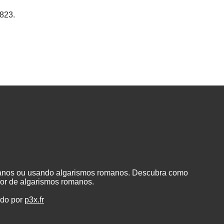
823.
manos ou usando algarismos romanos. Descubra como
or de algarismos romanos.
ado por
p3x.fr