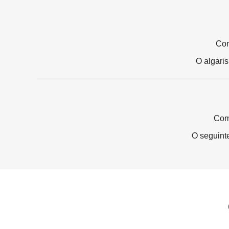
Com
O algari
Com
O seguint