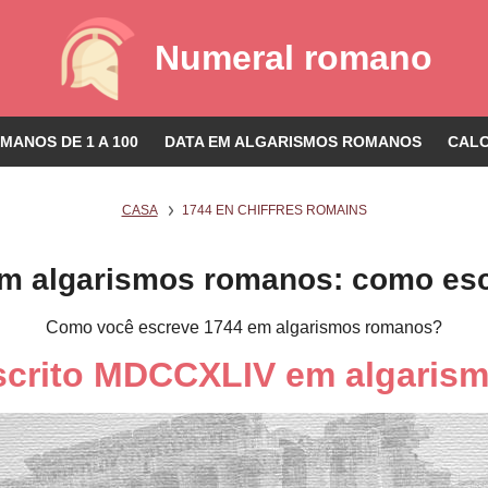
Numeral romano
ANOS DE 1 A 100
DATA EM ALGARISMOS ROMANOS
CAL
CASA
1744 EN CHIFFRES ROMAINS
m algarismos romanos: como es
Como você escreve 1744 em algarismos romanos?
escrito MDCCXLIV em algaris