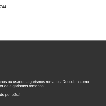
744.
manos ou usando algarismos romanos. Descubra como
or de algarismos romanos.
ado por
p3x.fr