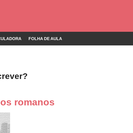
CULADORA
FOLHA DE AULA
crever?
mos romanos