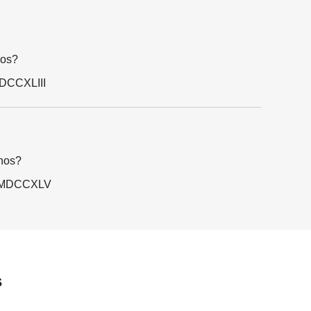
nos?
MDCCXLIII
nos?
o MDCCXLV
s