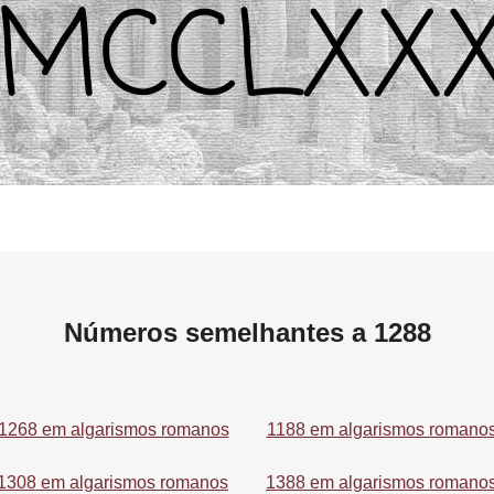
Números semelhantes a 1288
1268 em algarismos romanos
1188 em algarismos romano
1308 em algarismos romanos
1388 em algarismos romano