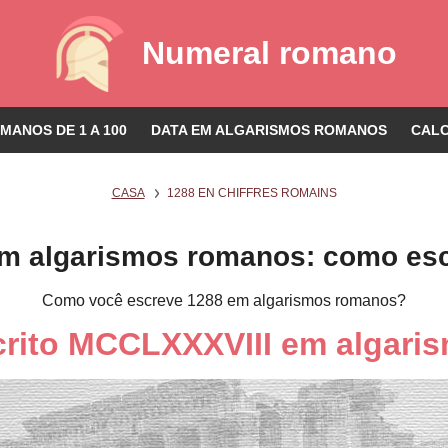
Numeral romano
ANOS DE 1 A 100
DATA EM ALGARISMOS ROMANOS
CAL
CASA
1288 EN CHIFFRES ROMAINS
m algarismos romanos: como es
Como você escreve 1288 em algarismos romanos?
crito MCCLXXXVIII em algar