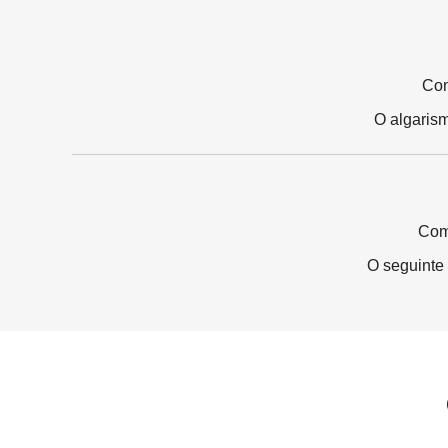
Com
O algaris
Com
O seguinte