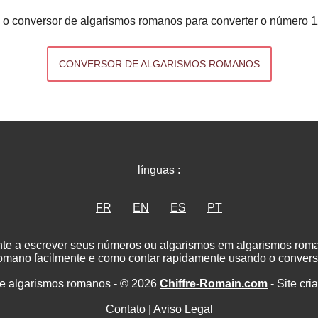
 o conversor de algarismos romanos para converter o número 1
CONVERSOR DE ALGARISMOS ROMANOS
línguas :
FR
EN
ES
PT
nte a escrever seus números ou algarismos em algarismos ro
romano facilmente e como contar rapidamente usando o convers
e algarismos romanos - © 2026
Chiffre-Romain.com
- Site cri
Contato
|
Aviso Legal