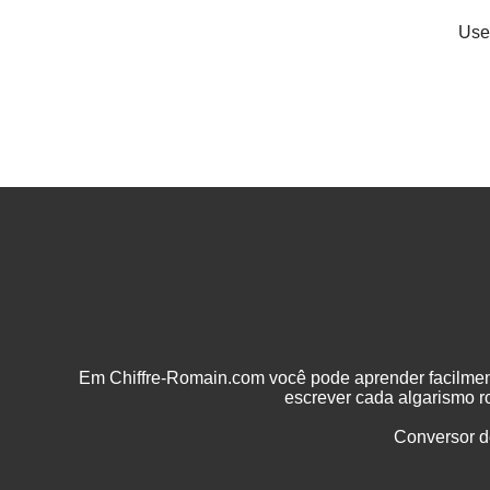
Use
Em Chiffre-Romain.com você pode aprender facilme
escrever cada algarismo 
Conversor d