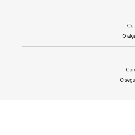
Com
O alg
Com
O segu