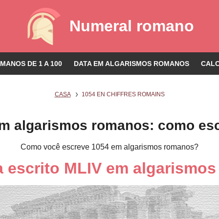
Numeral romano
ANOS DE 1 A 100
DATA EM ALGARISMOS ROMANOS
CAL
CASA
1054 EN CHIFFRES ROMAINS
m algarismos romanos: como es
Como você escreve 1054 em algarismos romanos?
a escrito MLIV em algarismo