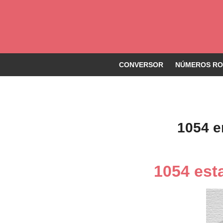
CONVERSOR
NÚMEROS ROM
1054 e
1054 est