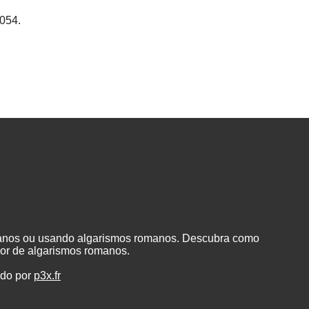
054.
manos ou usando algarismos romanos. Descubra como
or de algarismos romanos.
ado por
p3x.fr