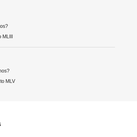
nos?
o MLIII
nos?
ito MLV
s