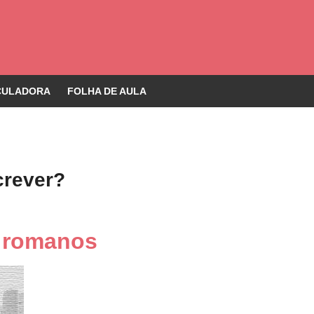
CULADORA
FOLHA DE AULA
crever?
s romanos