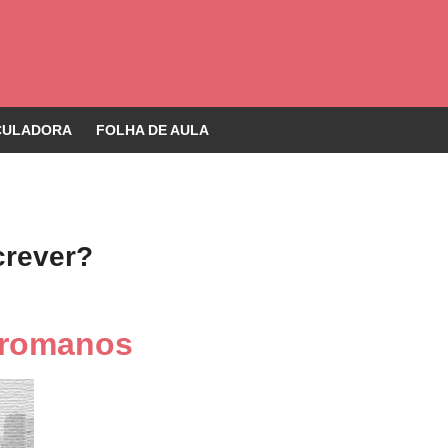
CULADORA
FOLHA DE AULA
crever?
s romanos