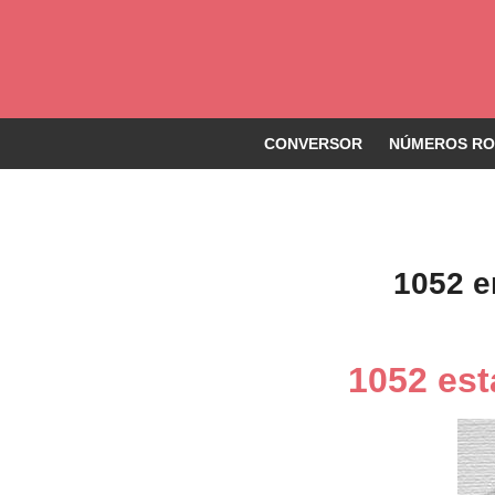
CONVERSOR
NÚMEROS ROM
1052 e
1052 est