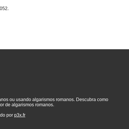
052.
manos ou usando algarismos romanos. Descubra como
or de algarismos romanos.
ado por
p3x.fr