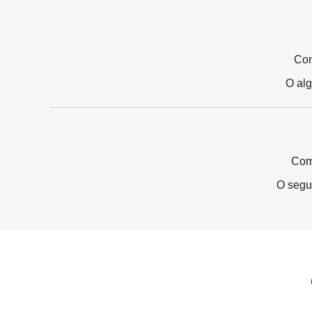
Com
O al
Com
O segu