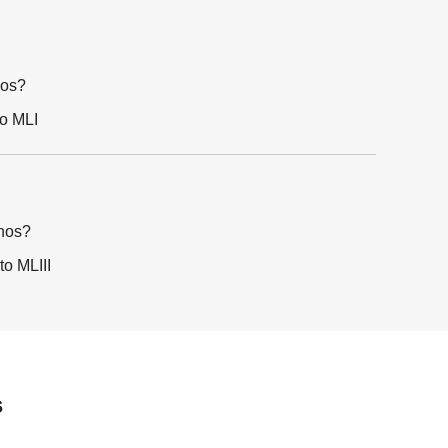
nos?
to MLI
nos?
to MLIII
s