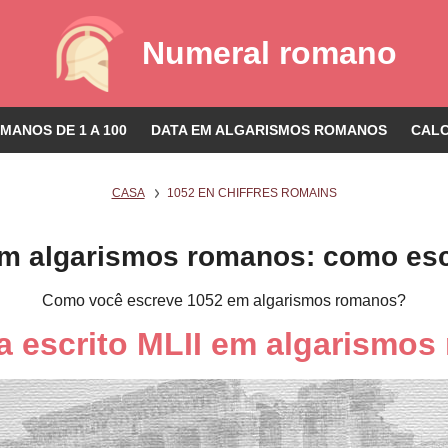
Numeral romano
ANOS DE 1 A 100
DATA EM ALGARISMOS ROMANOS
CAL
CASA
1052 EN CHIFFRES ROMAINS
m algarismos romanos: como es
Como você escreve 1052 em algarismos romanos?
a escrito MLII em algarismo