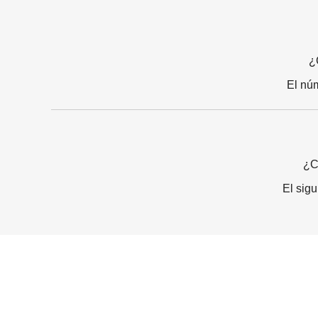
¿
El nú
¿C
El sig