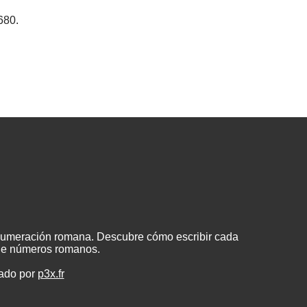
680.
 numeración romana. Descubre cómo escribir cada
 de números romanos.
eado por
p3x.fr