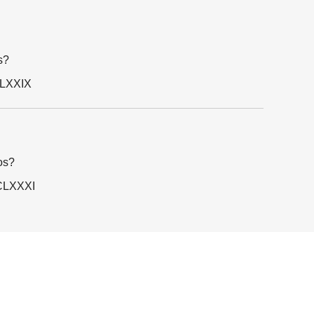
s?
CLXXIX
os?
DCLXXXI