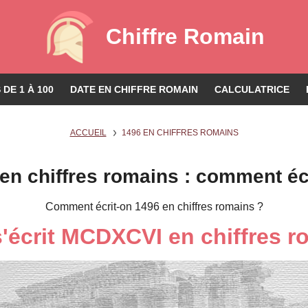
Chiffre Romain
DE 1 À 100
DATE EN CHIFFRE ROMAIN
CALCULATRICE
ACCUEIL
1496 EN CHIFFRES ROMAINS
en chiffres romains : comment éc
Comment écrit-on 1496 en chiffres romains ?
s'écrit MCDXCVI en chiffres r