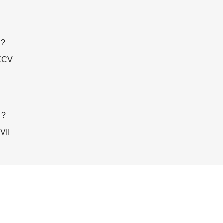
 ?
XCV
 ?
VII