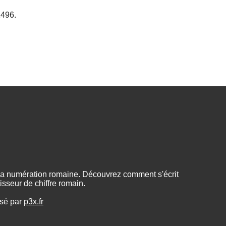
1496.
 la numération romaine. Découvrez comment s'écrit
sseur de chiffre romain.
isé par
p3x.fr