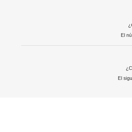
¿
El nú
¿C
El sig