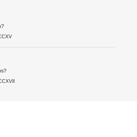
s?
DCCXV
os?
DCCXVII