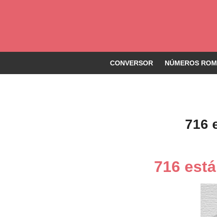
CONVERSOR
NÚMEROS ROMA
716 
716 est