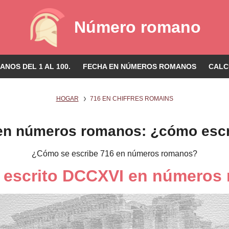
Número romano
NOS DEL 1 AL 100.
FECHA EN NÚMEROS ROMANOS
CALC
HOGAR
716 EN CHIFFRES ROMAINS
en números romanos: ¿cómo escr
¿Cómo se escribe 716 en números romanos?
á escrito DCCXVI en números