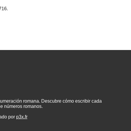
716.
 numeración romana. Descubre cómo escribir cada
 de números romanos.
eado por
p3x.fr