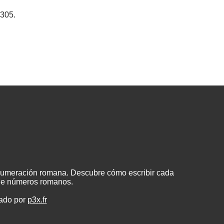
1305.
 numeración romana. Descubre cómo escribir cada
 de números romanos.
eado por
p3x.fr