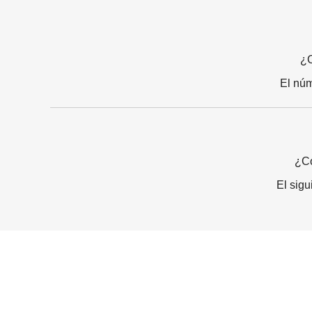
¿C
El núm
¿Có
El sig