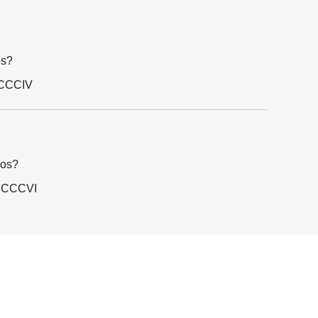
os?
MCCCIV
nos?
 MCCCVI