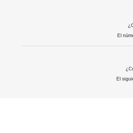
¿C
El núm
¿Có
El sigu