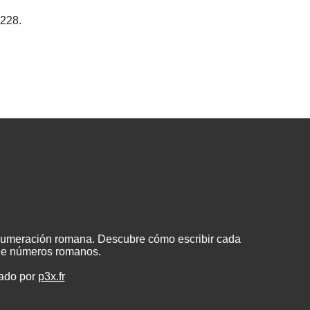
1228.
 numeración romana. Descubre cómo escribir cada
 de números romanos.
eado por
p3x.fr