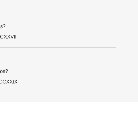
os?
CCXXVII
nos?
MCCXXIX