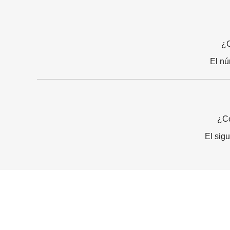
¿C
El nú
¿Có
El sig