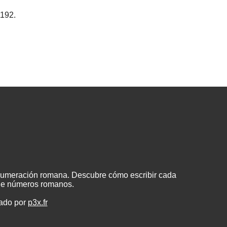
1192.
 numeración romana. Descubre cómo escribir cada
 de números romanos.
eado por
p3x.fr