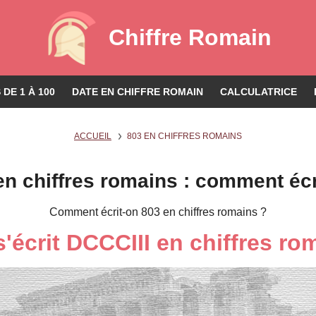
Chiffre Romain
DE 1 À 100
DATE EN CHIFFRE ROMAIN
CALCULATRICE
ACCUEIL
803 EN CHIFFRES ROMAINS
en chiffres romains : comment écr
Comment écrit-on 803 en chiffres romains ?
s'écrit DCCCIII en chiffres ro