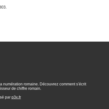
803.
 la numération romaine. Découvrez comment s'écrit
sseur de chiffre romain.
isé par
p3x.fr