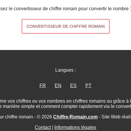
lisez le convertisseur de chiffre romain pour convertir le nombre 
CONVERTISSEUR DE CHIFFRE ROMAIN
Langues :
FR
EN
ES
PT
ire vos chiffres ou vos nombres en chiffres romains ou grâce à
e manière simple et comment compter rapidement via le converti
ur chiffre romain - © 2026
Chiffre-Romain.com
- Site Web réal
Contact
|
Informations légales