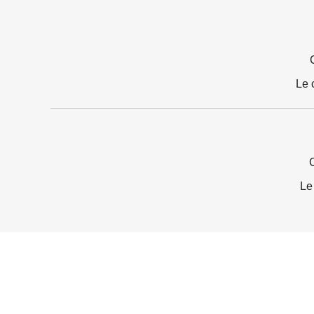
Le 
Le