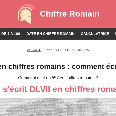
Chiffre Romain
DE 1 À 100
DATE EN CHIFFRE ROMAIN
CALCULATRICE
ACCUEIL
557 EN CHIFFRES ROMAINS
en chiffres romains : comment écr
Comment écrit-on 557 en chiffres romains ?
 s'écrit DLVII en chiffres rom