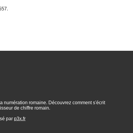
557.
 la numération romaine. Découvrez comment s'écrit
sseur de chiffre romain.
isé par
p3x.fr