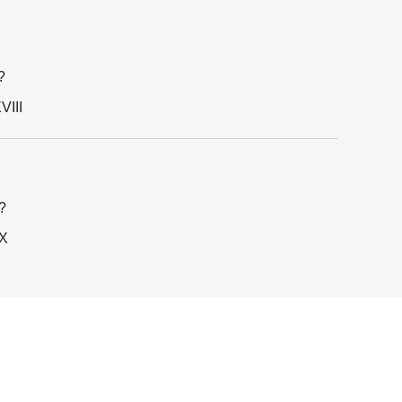
?
VIII
?
XX