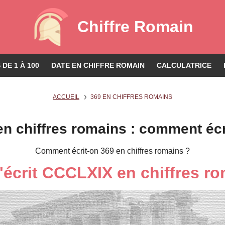
Chiffre Romain
DE 1 À 100
DATE EN CHIFFRE ROMAIN
CALCULATRICE
ACCUEIL
369 EN CHIFFRES ROMAINS
en chiffres romains : comment écr
Comment écrit-on 369 en chiffres romains ?
'écrit CCCLXIX en chiffres r